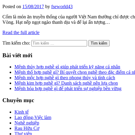
Posted on
15/08/2017
by
fseworld43
Cốm là món ăn truyền thống của người Việt Nam thường chỉ được chế
Vòng. Hạt nếp ngọt ngào thanh dịu và để lại ấn tượng…
Read the full article
Tìm kiếm cho:
Bài viết mới
Mệnh thủy hợp nghề gì giúp phát triển kỹ năng cá nhân
Mệnh thổ hợp nghề gì? Bí quyết chọn nghề theo đặc điểm cá n
Mệnh mộc hợp nghề gì theo phong thủy và tính cách
Mệnh kim hợp nghề gì? Danh sách nghề nên lựa chọn
Mệnh hỏa hợp nghề gì để phát triển sự nghiệp bền vững
Chuyên mục
Kinh tế
Lao động-Việc làm
Nghề nghiệp
Rau Hữu Cơ
Thư viện