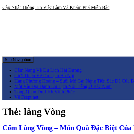
Cập Nhật Thông Tin Việc Làm Và Khám Phá Miền Bắc
Site Navigation
Cẩm Nang Về Du Lịch Hải Dương
Giới Thiệu Về Du Lịch Hà Nội
Hang Phượng Hoàng – Suối Mỏ Gà: Nàng Tiên Sắc Đá Của B
Một Vài Địa Danh Du Lịch Nổi Tiếng Ở Bắc Ninh
Tổng Quan Du Lịch Vĩnh Phúc
Về Fsept.net
Thẻ:
làng Vòng
Cốm Làng Vòng – Món Quà Đặc Biệt Của